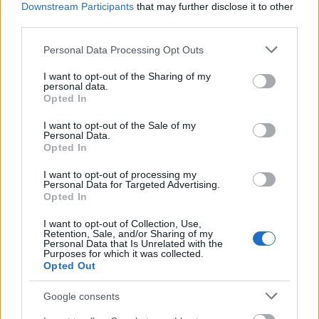
tóparton. Messziről ráköszönnek, ha meglátják és
Downstream Participants
that may further disclose it to other
mosolyogva ráznak kezet vele. Mindenkihez van egy
third parties.
jó szava és egy érdeklődő…
Please note that this website/app uses one or more Google
Personal Data Processing Opt Outs
services and may gather and store information including but
Istálló
not limited to your visit or usage behaviour. You may click to
I want to opt-out of the Sharing of my
personal data.
grant or deny consent to Google and its third-party tags to
Pozsonyi Roland fényképe
Opted In
use your data for below specified purposes in below Google
sisere
•
2013. július 19.
0
consent section.
I want to opt-out of the Sale of my
Personal Data.
Opted In
Itatásra várva.
I want to opt-out of processing my
Personal Data for Targeted Advertising.
Defekt
Opted In
Pozsonyi Roland fényképe
I want to opt-out of Collection, Use,
Retention, Sale, and/or Sharing of my
sisere
•
2013. július 19.
0
Personal Data that Is Unrelated with the
Purposes for which it was collected.
Opted Out
Na, bumm!
Google consents
Bőség