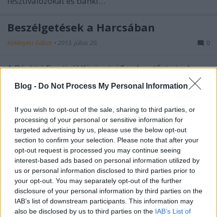
fesztiválozókat és bánki…
Beszélgetések a Harcsában
Kökényesi Gábor
•
2013. július 20.
0
A Bánkitó Fesztivál Közösségi Szerkesztőségének
riportja A Bánkitórádió szocioműhelye kis
Blog -
Do Not Process My Personal Information
történeteket gyűjt a bánki lakosokról. Azokról. akik
egész életüket ebben a faluban töltötték el, azokról,
akik egyszercsak idejöttek és itt maradtak.
If you wish to opt-out of the sale, sharing to third parties, or
Beszélgetünk velük…
processing of your personal or sensitive information for
targeted advertising by us, please use the below opt-out
section to confirm your selection. Please note that after your
Szervusz Polgi!
opt-out request is processed you may continue seeing
interest-based ads based on personal information utilized by
Kökényesi Gábor
•
2013. július 20.
0
us or personal information disclosed to third parties prior to
your opt-out. You may separately opt-out of the further
A polgi. Nem szólíttatja magát sem méltóságos
disclosure of your personal information by third parties on the
úrnak, sem más tiszteletet parancsoló módon.
IAB’s list of downstream participants. This information may
Olyan, akit megállítanak a emberek az utcán és a
also be disclosed by us to third parties on the
IAB’s List of