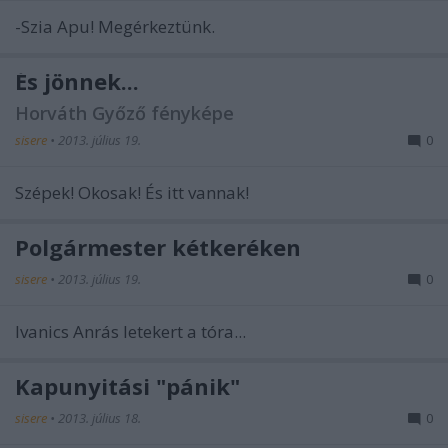
-Szia Apu! Megérkeztünk.
És jönnek...
Horváth Győző fényképe
sisere
•
2013. július 19.
0
Szépek! Okosak! És itt vannak!
Polgármester kétkeréken
sisere
•
2013. július 19.
0
Ivanics Anrás letekert a tóra...
Kapunyitási "pánik"
sisere
•
2013. július 18.
0