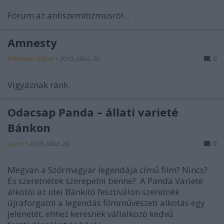
Fórum az antiszemitizmusról...
Amnesty
Kökényesi Gábor
•
2013. július 20.
0
Vigyáznak ránk.
Odacsap Panda – állati varieté
Bánkon
sisere
•
2013. július 20.
0
Megvan a Szőrmagyar legendája című film? Nincs?
És szeretnétek szerepelni benne? A Panda Varieté
alkotói az idei Bánkitó fesztiválon szeretnék
újraforgatni a legendás filmművészeti alkotás egy
jelenetét, ehhez keresnek vállalkozó kedvű