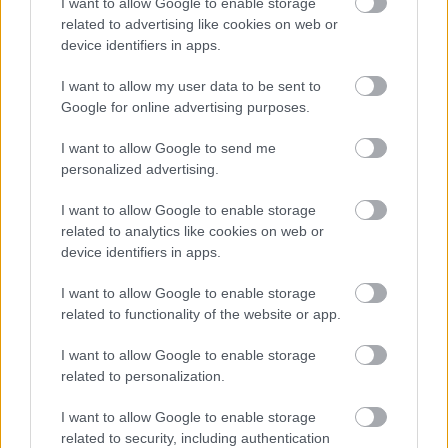
I want to allow Google to enable storage
Pozsonyi Roland fényképe
related to advertising like cookies on web or
device identifiers in apps.
sisere
•
2013. július 19.
0
I want to allow my user data to be sent to
Merre az arra?
Google for online advertising purposes.
I want to allow Google to send me
Hármasban
personalized advertising.
Pozsonyi Roland fényképe
I want to allow Google to enable storage
sisere
•
2013. július 19.
0
related to analytics like cookies on web or
device identifiers in apps.
Világmegváltás, eget nézve.
I want to allow Google to enable storage
related to functionality of the website or app.
Délutáni szieszta
sisere
•
2013. július 19.
0
I want to allow Google to enable storage
related to personalization.
Este buli lesz!
I want to allow Google to enable storage
related to security, including authentication