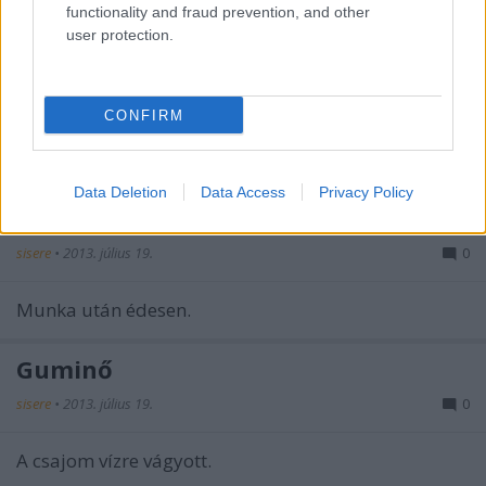
Dinnye
functionality and fraud prevention, and other
user protection.
Pozsonyi Roland fényképe
sisere
•
2013. július 19.
0
CONFIRM
Kék körmök, fekete magok és piros dinnye. Tábori
élet fesztiválozó módra.
Data Deletion
Data Access
Privacy Policy
Pihenő
sisere
•
2013. július 19.
0
Munka után édesen.
Guminő
sisere
•
2013. július 19.
0
A csajom vízre vágyott.