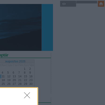
aptár
augusztus 2026
t
Ked
Sze
Csü
Pén
Szo
Vas
1
2
4
5
6
7
8
9
11
12
13
14
15
16
18
19
20
21
22
23
25
26
27
28
29
30
<
Archív
rogramfüzet