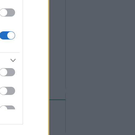
eedek
RSS 2.0
bejegyzések
,
kommentek
Atom
bejegyzések
,
kommentek