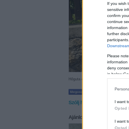
If you wish 
sensitive in
confirm you
continue se
information 
further disc
participants
Downstream 
Please note
information 
deny consent
in below Go
Hőguta ellen ez is hatásos állítólag
Persona
I want t
Szólj hozzá!
Opted 
Ajánlott bejegyzések:
I want t
Opted 