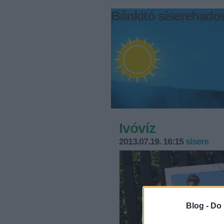
Bánkitó siserehados
Ivóvíz
2013.07.19. 16:15
sisere
Blog -
Do 