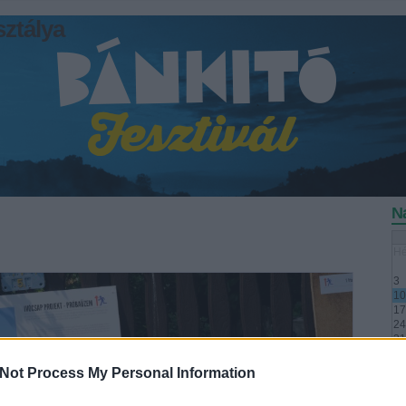
ztálya
N
Hé
3
10
17
24
31
<<
Not Process My Personal Information
P