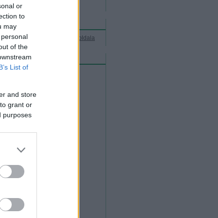
2013. július 19 - 21
sonal or
ection to
kerj a tóra!
ou may
 personal
A Bánktió Fesztivál hivatalos oldala
out of the
 downstream
acebook-függőknek
B’s List of
er and store
to grant or
ed purposes