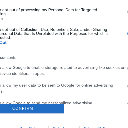
to opt-out of processing my Personal Data for Targeted
ing.
In
meg!
Amnesty
Odacsap Panda
o opt-out of Collection, Use, Retention, Sale, and/or Sharing
ersonal Data that Is Unrelated with the Purposes for which it
– állati varieté
lected.
Bánkon
Out
consents
o allow Google to enable storage related to advertising like cookies on
evice identifiers in apps.
o allow my user data to be sent to Google for online advertising
F
s.
:
i/trackback/id/5415153
to allow Google to send me personalized advertising.
CONFIRM
o allow Google to enable storage related to analytics like cookies on
evice identifiers in apps.
sználói tartalomnak minősülnek, értük a
szolgáltatás technikai
üzemeltetője semmilyen felelősséget nem vállal,
ztőjéhez. Részletek a
Felhasználási feltételekben
és az
adatvédelmi tájékoztatóban
.