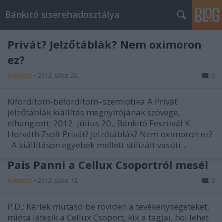
Bánkitó siserehadosztálya
Privát? Jelzőtáblák? Nem oximoron
ez?
kokenyke
•
2012. július 26.
0
Kifordítom-befordítom–szemiotika A Privát
jelzőtáblák kiállítás megnyitójának szövege,
elhangzott: 2012. július 20., Bánkitó Fesztivál K.
Horváth Zsolt Privát? Jelzőtáblák? Nem oximoron ez?
A kiállításon egyebek mellett stilizált vasúti…
Pais Panni a Cellux Csoportról mesél
kokenyke
•
2012. július 18.
0
P.D.: Kérlek mutasd be röviden a tevékenységeteket,
mióta létezik a Cellux Csoport, kik a tagjai, hol lehet