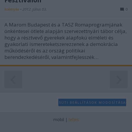
kokenyke
•
2012. július 03.
0
A Marom Budapest és a TASZ Romaprogramjának
önkéntesei ötlete alapján szervezettnyári tábor célja,
hogy a résztvevő gyerekek alapfokú elméleti és
gyakorlati ismereteketszerezzenek a demokrácia
működéséről és az ország politikai
berendezkedéséről, valamintfejlesszék…
SÜTI BEÁLLÍTÁSOK MÓDOSÍTÁSA
mobil
|
teljes