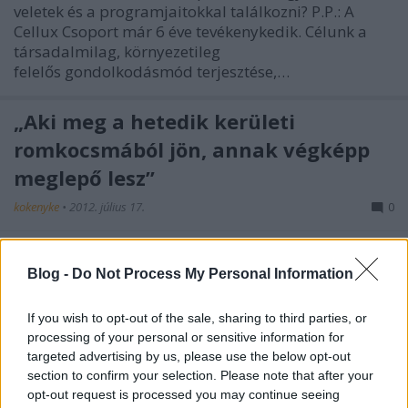
veletek és a programjaitokkal találkozni? P.P.: A
Cellux Csoport már 6 éve tevékenykedik. Célunk a
társadalmilag, környezetileg
felelős gondolkodásmód terjesztése,…
„Aki meg a hetedik kerületi
romkocsmából jön, annak végképp
meglepő lesz”
kokenyke
•
2012. július 17.
0
A Kisüzemben találkoztam Andorral, a Plastic
Heaven DJ-jével, aki nem túl messziről a Sirályból
Blog -
Do Not Process My Personal Information
érkezett, Sebő Feri Multiple Orgasm workshopjának
első napjáról. K.A.: Ezek szerint nem csak a Plastic
If you wish to opt-out of the sale, sharing to third parties, or
Heaven színeiben fogsz majd előfordulni a Bánkitó
processing of your personal or sensitive information for
fesztiválon? T.A.: Úgy…
targeted advertising by us, please use the below opt-out
section to confirm your selection. Please note that after your
opt-out request is processed you may continue seeing
Interjú az Amnesty International