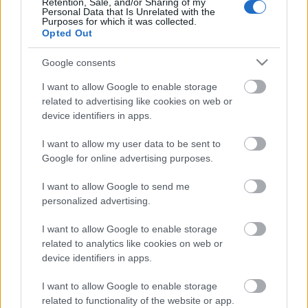
Retention, Sale, and/or Sharing of my
Farkas Zsófi idén a bánki utcákon található feliratok,
Personal Data that Is Unrelated with the
táblák, jelzések újraértelmezésére szólítja a…
Purposes for which it was collected.
Opted Out
Provokatív ásatás – a HaHa Bánkon
Google consents
kokenyke
•
2012. július 11.
0
I want to allow Google to enable storage
related to advertising like cookies on web or
Akinek véleménye van, az szexi. A Bánkitó Fesztivál
device identifiers in apps.
tavalyi szlogenje idén is érvényes: programok,
I want to allow my user data to be sent to
beszélgetések tömkelege és nem utolsó sorban a
Google for online advertising purposes.
Hallgatói Hálózat szabadegyeteme zavarja meg a
befőttesüvegben békésen úszkáló agyunkat. A HaHa
I want to allow Google to send me
szervezésében a…
personalized advertising.
Interjú Soós Dórival, a Noha stúdió és
I want to allow Google to enable storage
related to analytics like cookies on web or
alkotóműhely szervezőjével
device identifiers in apps.
kokenyke
•
2012. július 07.
0
I want to allow Google to enable storage
related to functionality of the website or app.