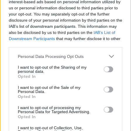
interest-based ads based on personal information utilized by
munkatársával, Átol Dorottyával
us or personal information disclosed to third parties prior to
your opt-out. You may separately opt-out of the further
kokenyke
•
2012. július 17.
0
disclosure of your personal information by third parties on the
IAB’s list of downstream participants. This information may
Az interjút Dudás Fanni készítette. D.F.: Miért
also be disclosed by us to third parties on the
IAB’s List of
tartjátok fontosnak a fesztiválon a szervezet
Downstream Participants
that may further disclose it to other
jelenlétét? Á. D.: Tavaly voltunk először a fesztiválon,
third parties.
és mikor véget ért, biztosak voltunk benne, hogy a
Please note that this website/app uses one or more Google
Personal Data Processing Opt Outs
következő Bánkitó fesztiválon is ott kell lennünk.
services and may gather and store information including but
Szeretjük ezt a…
not limited to your visit or usage behaviour. You may click to
I want to opt-out of the Sharing of my
personal data.
grant or deny consent to Google and its third-party tags to
Opted In
Privát jelzőtáblák - interjú a
use your data for below specified purposes in below Google
consent section.
I want to opt-out of the Sale of my
szervezőkkel
Personal Data.
Opted In
kokenyke
•
2012. július 16.
0
I want to opt-out of processing my
Personal Data for Targeted Advertising.
A hinta balesetvédelmi okok miatt csak 12 éves korig
Opted In
és kizárólag saját felelősségre használható. A tavalyi
nagy sikerű SzabadTér kiállítás után Gottfried Juli és
I want to opt-out of Collection, Use,