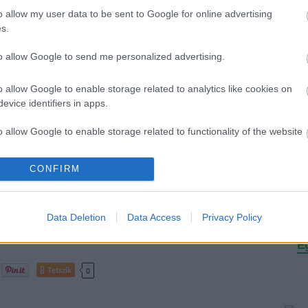
K
o allow my user data to be sent to Google for online advertising
s.
est
to allow Google to send me personalized advertising.
A
s Balázs Gábor előadása Eszter
o allow Google to enable storage related to analytics like cookies on
evice identifiers in apps.
sztivál
o allow Google to enable storage related to functionality of the website
 március 19-én Purimot ünnepeltünk a Gödörben. A Marom
a Dor Hadash szervezésében Balázs Gábor, filozófiatörténész
CONFIRM
ter könyvéről, majd Polyák Ágoston héberül, Bernáth László
o allow Google to enable storage related to personalization.
zerre olvasták fel a Megilát, és a…
o allow Google to enable storage related to security, including
Data Deletion
Data Access
Privacy Policy
cation functionality and fraud prevention, and other user protection.
E
Tetszik
0