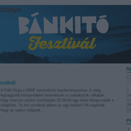
ztálya
N
Hé
sztivál
A Föld Órája a WWF nemzetközi kezdeményezése. A világ
7
legnagyobb klímavédelmi eseményén a csatlakozók vállalják,
14
hogy március utolsó szombatján 20.30-tól egy órára lekapcsolják a
21
28
világítást. Te mit csinálnál abban az egy órában? Mi segítünk,
hogy az egész világnak…
<<
P