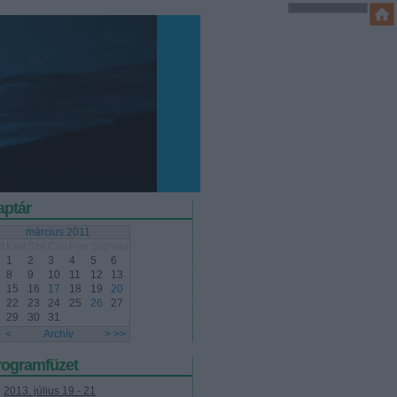
aptár
március 2011
t
Ked
Sze
Csü
Pén
Szo
Vas
1
2
3
4
5
6
8
9
10
11
12
13
15
16
17
18
19
20
22
23
24
25
26
27
29
30
31
<
Archív
>
>>
rogramfüzet
2013. július 19 - 21