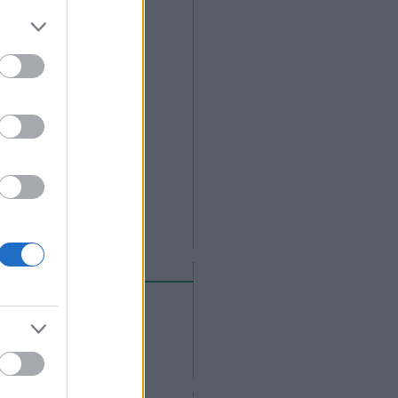
eedek
RSS 2.0
bejegyzések
,
kommentek
Atom
bejegyzések
,
kommentek