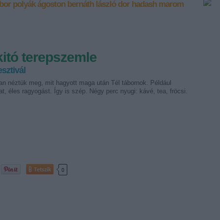
bor
polyák ágoston
bernáth lászló
dor hadash
marom
kitó terepszemle
sztivál
an néztük meg, mit hagyott maga után Tél tábornok. Például
at, éles ragyogást. Így is szép. Négy perc nyugi: kávé, tea, fröcsi.
Tetszik
0