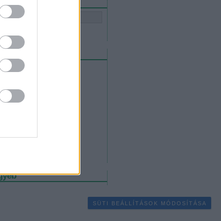
eresés
rchívum
2013 július
(
29
)
2012 szeptember
(
1
)
2012 július
(
9
)
2012 június
(
5
)
2011 augusztus
(
12
)
2011 július
(
14
)
2011 június
(
3
)
2011 május
(
1
)
2011 április
(
1
)
2011 március
(
5
)
2010 december
(
1
)
Tovább
...
gyéb
SÜTI BEÁLLÍTÁSOK MÓDOSÍTÁSA