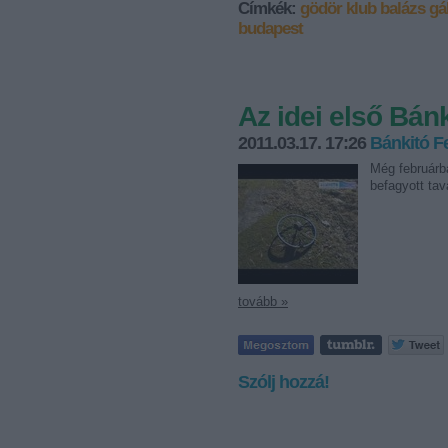
Címkék:
gödör klub
balázs gá
budapest
Az idei első Bán
2011.03.17. 17:26
Bánkitó Fe
Még februárb
befagyott tav
tovább »
Szólj hozzá!