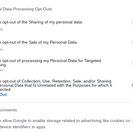
l Data Processing Opt Outs
Tetszik
0
o opt-out of the Sharing of my personal data.
In
marom budapest
josh brelaw
stephen levi
o opt-out of the Sale of my Personal Data.
In
olt Purimkor
to opt-out of processing my Personal Data for Targeted
ing.
sztivál
In
19-én az Oi Va Voi zenekar előtt a Kishúg lépett fel a Gödörben. A
yik legizgalmasabb vállalkozása volt Szalóki Ági és Borlai Gergő
o opt-out of Collection, Use, Retention, Sale, and/or Sharing
ersonal Data that Is Unrelated with the Purposes for which it
ly Kishúg néven formálódott együttessé. Borlai Gergő egy mátrai
lected.
F
üldte az alapokat Szalóki…
Out
consents
o allow Google to enable storage related to advertising like cookies on
evice identifiers in apps.
Tetszik
0